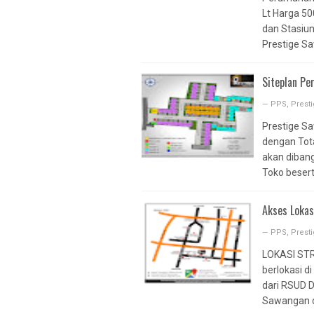
CABE
Lt Harga 50
VILAMAS SER
dan Stasiu
Prestige Sa
GRAND VILAM
ESTATE
Siteplan P
PONDOK CABE
GRAND VILAM
—
PPS
,
Prest
CINERE
Prestige Sa
RUKI SUDIMA
dengan Tot
akan dibang
VILAMAS SUD
Toko beserta
CASA BELLEV
CASA AZALEA
Akses Loka
CASA DJAYA
—
PPS
,
Prest
DE TERRACE C
VILAMAS BELL
LOKASI STR
berlokasi d
DE EIGHT
dari RSUD D
VILAMAS JATI
Sawangan da
VILAMAS JAT