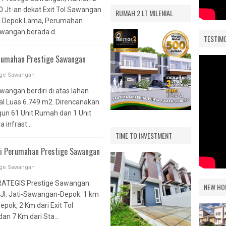
VILAMAS BELLEVUE
0 Jt-an dekat Exit Tol Sawangan
RUMAH 2 LT MILENIAL
PAMULANG
PONG
n Depok Lama, Perumahan
wangan berada d...
AS
TESTIM
erumahan Prestige Sawangan
 EXT.
AS
ige Sawangan
wangan berdiri di atas lahan
RA
al Luas 6.749 m2. Direncanakan
un 61 Unit Rumah dan 1 Unit
IMARA
 infrast...
UE
TIME TO INVESTMENT
si Perumahan Prestige Sawangan
ige Sawangan
INERE
EVUE
ATEGIS Prestige Sawangan
NEW HO
i Jl. Jati-Sawangan-Depok. 1 km
epok, 2 Km dari Exit Tol
WARNA 1
n 7 Km dari Sta...
IWARNA 2