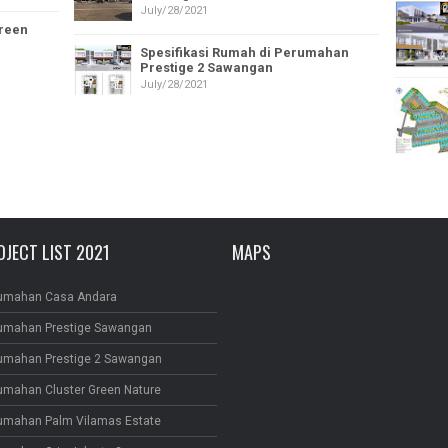
July/28/2021
Green
Spesifikasi Rumah di Perumahan
Prestige 2 Sawangan
July/28/2021
OJECT LIST 2021
MAPS
umahan Casa Andara
umahan Prestige Sawangan
umahan Prestige 2 Sawangan
umahan Cluster Green Nature
umahan Palm Vilamas Estate