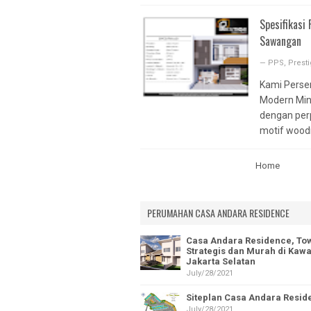
PAMULANG MA
Spesifikasi
VILA PAMULA
Sawangan
VILAMAS BED
—
PPS
,
Prest
PESONA TAMI
Kami Perse
NEW HOUSE
Modern Mini
2ND HOUSE
dengan per
motif woodn
Home
PERUMAHAN CASA ANDARA RESIDENCE
Casa Andara Residence, To
Strategis dan Murah di Kaw
Jakarta Selatan
July/28/2021
Siteplan Casa Andara Resid
July/28/2021