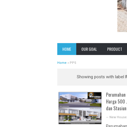
VISION
CASA ANDARA
HOME
OUR GOAL
PRODUCT
MISSION
PRESTIGE S
Home
»
PPS
EXPERIENCES
PRESTIGE 2
SAWANGAN
Showing posts with label
CLUSTER GRE
NATURE
PALM VILAMA
Perumahan 
Harga 500 J
GRIA JAKARTA
dan Stasiun
GRAND VILAM
ESTATE
—
New House
VILAMAS PON
Perumahan 