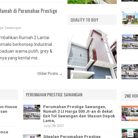
S EXT.
 Rumah di Perumahan Prestige
NG MAS
QUALITY TO BUY
AHAN
ige Sawangan
NI
mbahkan Rumah 2 Lantai
malis berkonsep Industrial
paduan warna putih, grey &
ya yang kental me...
Older Posts →
PERUMAHAN PRESTIGE SAWANGAN
2ND HO
wn House
Perumahan Prestige Sawangan,
asan
Rumah 2 Lt Harga 500 Jt-an di dekat
Exit Tol Sawangan dan Stasiun Depok
Lama,
July/28/2021
ence
Siteplan Perumahan Prestige