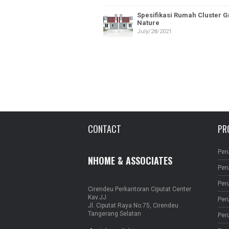
Spesifikasi Rumah Cluster 
Nature
July/28/2021
CONTACT
PR
Per
NHOME & ASSOCIATES
Per
Per
Cirendeu Perkantoran Ciputat Center
Kav.JJ
Per
Jl. Ciputat Raya No.75, Cirendeu
Tangerang Selatan
Per