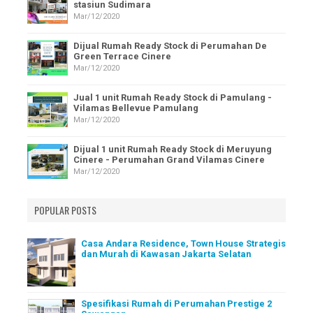
stasiun Sudimara
Mar/12/2020
Dijual Rumah Ready Stock di Perumahan De
Green Terrace Cinere
Mar/12/2020
Jual 1 unit Rumah Ready Stock di Pamulang -
Vilamas Bellevue Pamulang
Mar/12/2020
Dijual 1 unit Rumah Ready Stock di Meruyung
Cinere - Perumahan Grand Vilamas Cinere
Mar/12/2020
POPULAR POSTS
Casa Andara Residence, Town House Strategis
dan Murah di Kawasan Jakarta Selatan
Spesifikasi Rumah di Perumahan Prestige 2