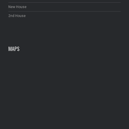
New House
2nd House
MAPS