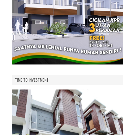
TIME TO INVESTMENT