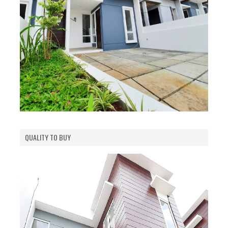
QUALITY TO BUY